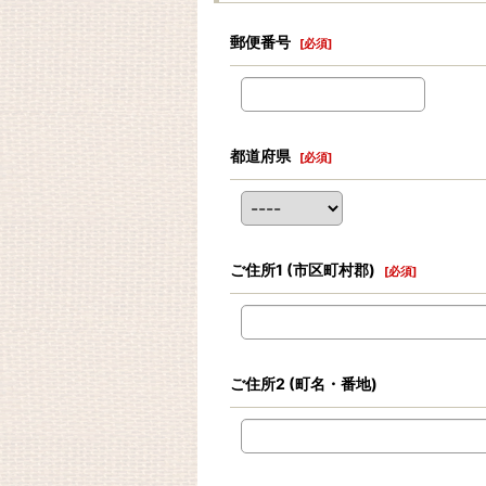
郵便番号
[
必須
]
都道府県
[
必須
]
ご住所1
(市区町村郡)
[
必須
]
ご住所2
(町名・番地)