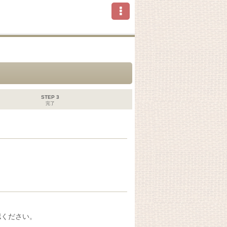
STEP 3
完了
認ください。